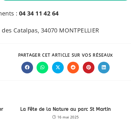
ments :
04 34 11 42 64
ue des Catalpas, 34070 MONTPELLIER
PARTAG
PARTAGER CET ARTICLE SUR VOS RÉSEAUX
CE
CONTE
Ouvrir
Ouvrir
Ouvrir
Ouvrir
Ouvrir
Ouvrir
dans
dans
dans
dans
dans
dans
une
une
une
une
une
une
autre
autre
autre
autre
autre
autre
fenêtre
fenêtre
fenêtre
fenêtre
fenêtre
fenêtre
er
La Fête de la Nature au parc St Martin
16 mai 2025