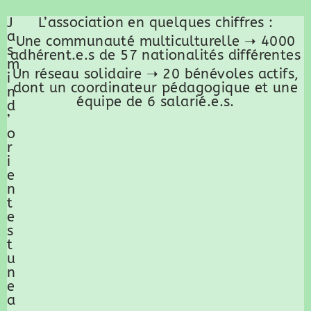
J
L’association en quelques chiffres :
a
Une communauté multiculturelle ➝ 4000
s
adhérent.e.s de 57 nationalités différentes
m
Un réseau solidaire ➝ 20 bénévoles actifs,
i
dont un coordinateur pédagogique et une
n
équipe de 6 salarié.e.s.
d
’
o
r
i
e
n
t
e
s
t
u
n
e
a